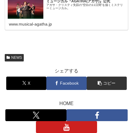
ミュージカル『AGATHA(アガサ)』公式
アガサ・クリスティ失踪の“空白の11日間”を描くミステリ
ーミュージカル。
www.musical-agatha.jp
NEWS
シェアする
X
Facebook
コピー
HOME