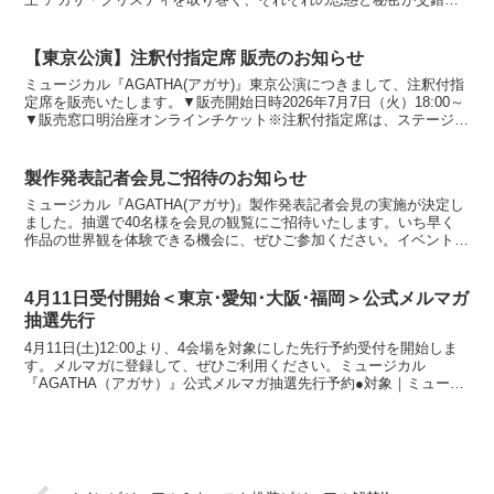
るメインビジュアルが解禁となりました。本作は...
【東京公演】注釈付指定席 販売のお知らせ
ミュージカル『AGATHA(アガサ)』東京公演につきまして、注釈付指
定席を販売いたします。▼販売開始日時2026年7月7日（火）18:00～
▼販売窓口明治座オンラインチケット※注釈付指定席は、ステージや
演出の一部が見えづらい可能性があるお席...
製作発表記者会見ご招待のお知らせ
ミュージカル『AGATHA(アガサ)』製作発表記者会見の実施が決定し
ました。抽選で40名様を会見の観覧にご招待いたします。いち早く
作品の世界観を体験できる機会に、ぜひご参加ください。イベント概
要日時2026年6月2日（火）12:00～15:...
4月11日受付開始＜東京･愛知･大阪･福岡＞公式メルマガ
抽選先行
4月11日(土)12:00より、4会場を対象にした先行予約受付を開始しま
す。メルマガに登録して、ぜひご利用ください。ミュージカル
『AGATHA（アガサ）』公式メルマガ抽選先行予約●対象｜ミュージ
カル『AGATHA（アガサ）』公式メルマガ会員...