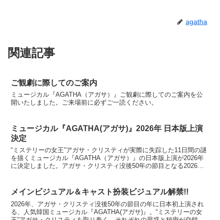
agatha
関連記事
ご観劇に際してのご案内
ミュージカル『AGATHA（アガサ）』ご観劇に際してのご案内を公
開いたしました。ご来場前に必ずご一読ください。
ミュージカル『AGATHA(アガサ)』2026年 日本版上演
決定
“ミステリーの女王”アガサ・クリスティが実際に失踪した11日間の謎
を描くミュージカル『AGATHA（アガサ）』の日本版上演が2026年
に決定しました。アガサ・クリスティ没後50年の節目となる2026
年、日本版公演の主演を務めるのは 花總まり...
メインビジュアル＆キャスト扮装ビジュアル解禁!!
2026年、アガサ・クリスティ没後50年の節目の年に日本初上演され
る、人気韓国ミュージカル『AGATHA(アガサ)』。“ミステリーの女
王”アガサ・クリスティを取り巻く、それぞれの思惑と秘密が交錯す